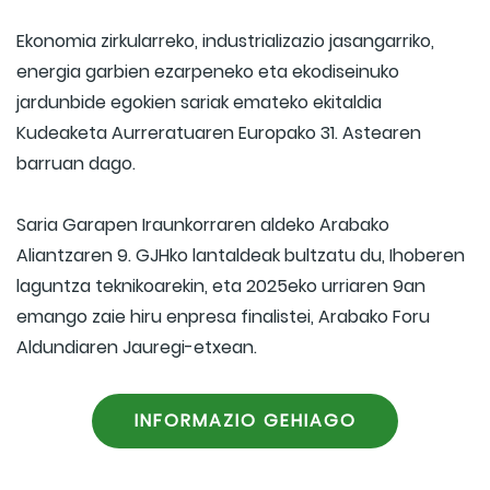
Ekonomia zirkularreko, industrializazio jasangarriko,
energia garbien ezarpeneko eta ekodiseinuko
jardunbide egokien sariak emateko ekitaldia
Kudeaketa Aurreratuaren Europako 31. Astearen
barruan dago.
Saria Garapen Iraunkorraren aldeko Arabako
Aliantzaren 9. GJHko lantaldeak bultzatu du, Ihoberen
laguntza teknikoarekin, eta 2025eko urriaren 9an
emango zaie hiru enpresa finalistei, Arabako Foru
Aldundiaren Jauregi-etxean.
INFORMAZIO GEHIAGO