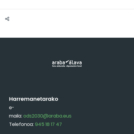
Harremanetarako
e-
maila:
ods2030@araba.eus
Telefonoa:
945 18 17 47