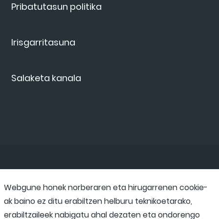
Pribatutasun politika
Irisgarritasuna
Salaketa kanala
Webgune honek norberaren eta hirugarrenen cookie-
ak baino ez ditu erabiltzen helburu teknikoetarako,
erabiltzaileek nabigatu ahal dezaten eta ondorengo