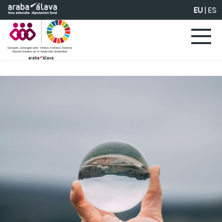
Eduki nagusira joan
EU
|
ES