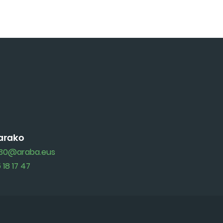
arako
30@araba.eus
 18 17 47