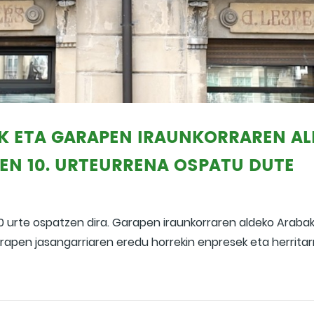
K ETA GARAPEN IRAUNKORRAREN A
EN 10. URTEURRENA OSPATU DUTE
0 urte ospatzen dira. Garapen iraunkorraren aldeko Arabak
rapen jasangarriaren eredu horrekin enpresek eta herritar