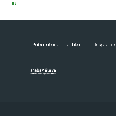
Pribatutasun politika
Irisgarri