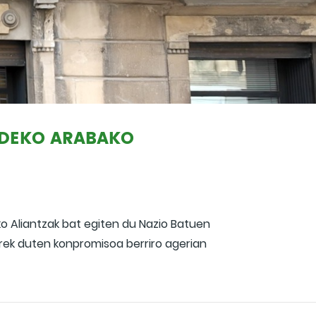
LDEKO ARABAKO
o Aliantzak bat egiten du Nazio Batuen
rek duten konpromisoa berriro agerian