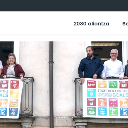
2030 aliantza
Be