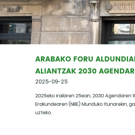
ARABAKO FORU ALDUNDIA
ALIANTZAK 2030 AGENDAR
2025-09-25
2025eko irailaren 25ean, 2030 Agendaren 1
Erakundearen (NBE) Munduko Itunarekin, ga
uzteko.