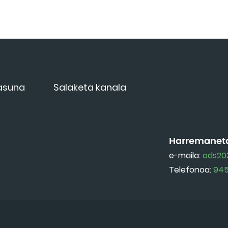
tasuna
Salaketa kanala
Harremanet
e-maila:
ods20
Telefonoa:
945