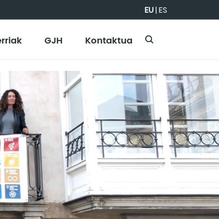
EU
|
ES
rriak
GJH
Kontaktua